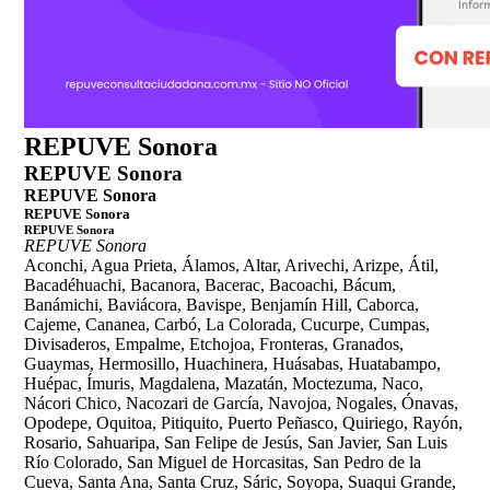
REPUVE Sonora
REPUVE Sonora
REPUVE Sonora
REPUVE Sonora
REPUVE Sonora
REPUVE Sonora
Aconchi, Agua Prieta, Álamos, Altar, Arivechi, Arizpe, Átil,
Bacadéhuachi, Bacanora, Bacerac, Bacoachi, Bácum,
Banámichi, Baviácora, Bavispe, Benjamín Hill, Caborca,
Cajeme, Cananea, Carbó, La Colorada, Cucurpe, Cumpas,
Divisaderos, Empalme, Etchojoa, Fronteras, Granados,
Guaymas, Hermosillo, Huachinera, Huásabas, Huatabampo,
Huépac, Ímuris, Magdalena, Mazatán, Moctezuma, Naco,
Nácori Chico, Nacozari de García, Navojoa, Nogales, Ónavas,
Opodepe, Oquitoa, Pitiquito, Puerto Peñasco, Quiriego, Rayón,
Rosario, Sahuaripa, San Felipe de Jesús, San Javier, San Luis
Río Colorado, San Miguel de Horcasitas, San Pedro de la
Cueva, Santa Ana, Santa Cruz, Sáric, Soyopa, Suaqui Grande,